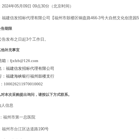
2024年05月09日 09点30分（北京时间）
：福建信发招标代理有限公司【福州市鼓楼区铜盘路466-3号大自然文化创意园5
公告期限
公告发布之日起3个工作日。
其他补充事宜
：fjxfzb@126.com
名：福建信发招标代理有限公司
行：福建海峡银行福州鼓楼支行
100026211970010002
凡对本次采购提出询问，请按以下方式联系。
购人信息
 称：福州市第一总医院
址：福州市台江区达道路190号