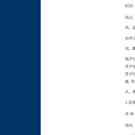
时间：
地点
六、
自本
七、
电子信箱
开户
开户
账 号：
八、
1.采
名
地