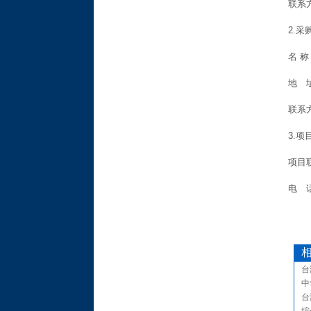
联系
2.
名
地 
联系
3.
项目
电 话
台
中
台