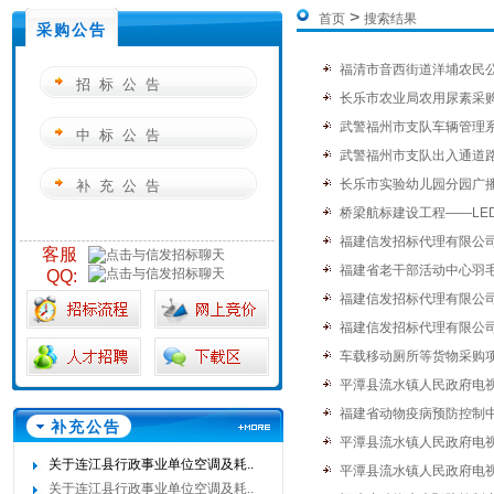
>
首页
搜索结果
采购公告
福清市音西街道洋埔农民
招标公告
长乐市农业局农用尿素采
武警福州市支队车辆管理
中标公告
武警福州市支队出入通道
长乐市实验幼儿园分园广
补充公告
桥梁航标建设工程——LE
福建信发招标代理有限公
客服
福建省老干部活动中心羽
QQ:
福建信发招标代理有限公
福建信发招标代理有限公
车载移动厕所等货物采购
平潭县流水镇人民政府电
福建省动物疫病预防控制中
补充公告
平潭县流水镇人民政府电
关于连江县行政事业单位空调及耗..
平潭县流水镇人民政府电
关于连江县行政事业单位空调及耗..